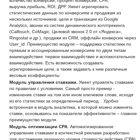
количество конверсий, процент конверсии, CPA,
выручка,прибыль, ROI, ДРР. Умеет агрегировать
статистические данные по конверсиям и продажам из
нескольких источников: цели и транзакции из Google
Analytics, звонки из систем динамического коллтрекинга
(Calltouch, CoMagic, Целевой звонок 2.0 от «Яндекса»,
Ringostat и др.), продажи из CRM, оффлайн конверсии через
User_id. Преимущество модуля – поддержка статистики по
прямым и ассоциированным конверсиям по двум типам
взаимодействия: первое взаимодействие и вспомогательное
взаимодействие. Есть возможность создавать
агрегированные цели, а также задавать к ним различные
весовые коэффициенты.
Модуль управления ставками.
Умеет управлять ставками
по правилам с условиями. Самый просто пример -
изменение ставки на том или ином ключевом слове, исходя
из его статистики за определенный период. . Удобно
встроенная в модуль аналитика, в которой можно изменять
ставки, основываясь на показатели эффективности – главное
преимущество модуля.
Модуль оптимизации CPA
. Автоматизированное
управление ставками в контекстной рекламе разработано
для достижения заданного уровня стоимости действия (CPA),