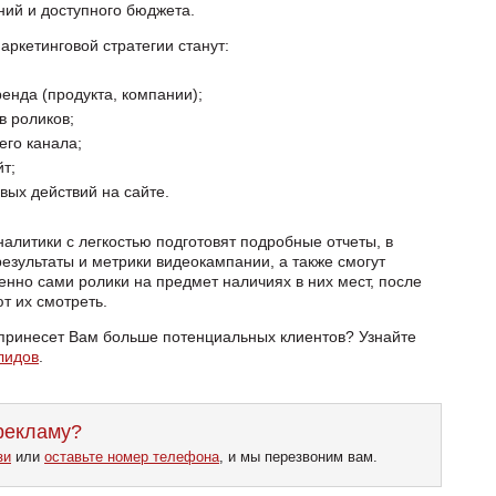
ний и доступного бюджета.
аркетинговой стратегии станут:
нда (продукта, компании);
в роликов;
его канала;
т;
вых действий на сайте.
алитики с легкостью подготовят подробные отчеты, в
езультаты и метрики видеокампании, а также смогут
нно сами ролики на предмет наличиях в них мест, после
т их смотреть.
 принесет Вам больше потенциальных клиентов? Узнайте
лидов
.
рекламу?
зи
или
оставьте номер телефона
, и мы перезвоним вам.