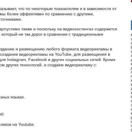
казывает, что по некоторым показателям и в зависимости от
амы более эффективен по сравнению с другими,
сточниками.
опустимо также и поскольку на видеохостингах содержится
 который не так дорог в сравнении с традиционными
 созданию и размещению любого формата видеорекламы в
ь создание видеорекламы на YouTube, для размещения в
для Instagram, Facebook и других социальных сетей. Кроме
ом других технологий, и создаем видеорекламу c:
азных языках.
be
иков на Youtube: