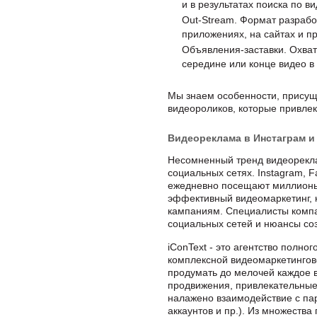
и в результатах поиска по ви
Out-Stream. Формат разрабо
приложениях, на сайтах и пр
Объявления-заставки. Охват
середине или конце видео в
Мы знаем особенности, присущ
видеороликов, которые привле
Видеореклама в Инстаграм и
Несомненный тренд видеорекла
социальных сетях. Instagram, 
ежедневно посещают миллионы 
эффективный видеомаркетинг,
кампаниям. Специалисты компа
социальных сетей и нюансы со
iConText - это агентство полно
комплексной видеомаркетингов
продумать до мелочей каждое 
продвижения, привлекательные
налажено взаимодействие с па
аккаунтов и пр.). Из множест