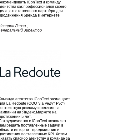
рекомендовать iConText и команду
агентства как профессионалов своего
дела, ответственного партнёра для
продвижения бренда в интернете
Назаров Леван ,
Генеральный директор
Команда агентства iConText размещает
для La Redoute (ООО "Ла Редут Рус")
контекстную рекламу и рекламные
кампании на Яндекс.Маркете на
протяжении 5 лет.
Сотрудничество с iConText позволяет
нам решать поставленные задачи в
области интернет-продвижения и
достижения поставленных KPI. Хотим
сказать спасибо агентству и команде за