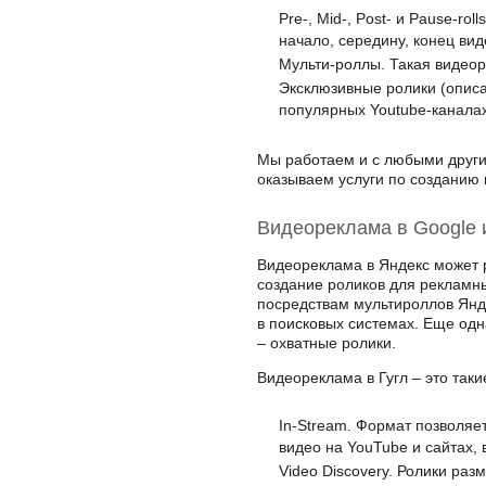
Pre-, Mid-, Post- и Pause-r
начало, середину, конец ви
Мульти-роллы. Такая видео
Эксклюзивные ролики (описа
популярных Youtube-каналах
Мы работаем и с любыми други
оказываем услуги по созданию 
Видеореклама в Google 
Видеореклама в Яндекс может 
создание роликов для рекламн
посредствам мультироллов Янде
в поисковых системах. Еще од
– охватные ролики.
Видеореклама в Гугл – это таки
In-Stream. Формат позволяе
видео на YouTube и сайтах, 
Video Discovery. Ролики ра