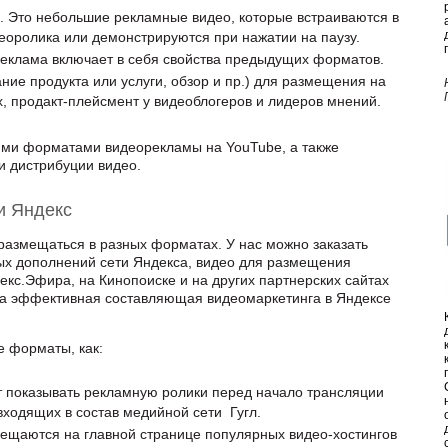
olls. Это небольшие рекламные видео, которые встраиваются в
деоролика или демонстрируются при нажатии на паузу.
реклама включает в себя свойства предыдущих форматов.
ние продукта или услуги, обзор и пр.) для размещения на
, продакт-плейсмент у видеоблогеров и лидеров мнений.
ми форматами видеорекламы на YouTube, а также
и дистрибуции видео.
и Яндекс
размещаться в разных форматах. У нас можно заказать
ых дополнений сети Яндекса, видео для размещения
кс.Эфира, на Кинопоиске и на других партнерских сайтах
на эффективная составляющая видеомаркетинга в Яндексе
е форматы, как:
т показывать рекламную ролики перед начало трансляции
входящих в состав медийной сети Гугл.
змещаются на главной странице популярных видео-хостингов