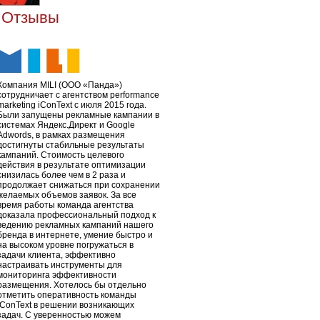
Отзывы
Компания MILI (OOO «Панда»)
сотрудничает с агентством performance
marketing iConText с июля 2015 года.
Были запущены рекламные кампании в
системах Яндекс.Директ и Google
Adwords, в рамках размещения
достигнуты стабильные результаты
кампаний. Стоимость целевого
действия в результате оптимизации
снизилась более чем в 2 раза и
продолжает снижаться при сохранении
желаемых объемов заявок. За все
время работы команда агентства
доказала профессиональный подход к
ведению рекламных кампаний нашего
бренда в интернете, умение быстро и
на высоком уровне погружаться в
задачи клиента, эффективно
настраивать инструменты для
мониторинга эффективности
размещения. Хотелось бы отдельно
отметить оперативность команды
iConText в решении возникающих
задач. С уверенностью можем