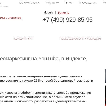
iConText Group
Обучение
Блог
Пресс-центр
Ко
ов
Москва
|
Регионы
+7 (499) 929-85-95
КОНСАЛТИНГ
ПОИСКОВАЯ ОПТИМИЗАЦИЯ
еомаркетинг на YouTube, в Яндексе,
зычном сегменте интернета ежегодно увеличивается
тво составляет около 26% от всей брендинговой рекламы в
ективности и эффективности такого способа продвижения
решаются на его использование, в большинстве случаев
орекламы и сложность разработки видеомаркетинговых