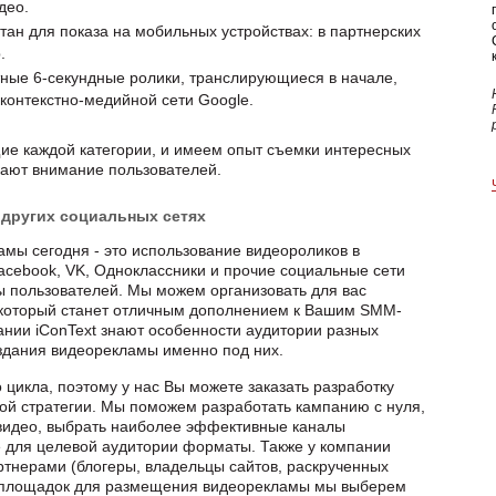
део.
тан для показа на мобильных устройствах: в партнерских
.
ные 6-секундные ролики, транслирующиеся в начале,
 контекстно-медийной сети Google.
ие каждой категории, и имеем опыт съемки интересных
кают внимание пользователей.
 других социальных сетях
мы сегодня - это использование видеороликов в
Facebook, VK, Одноклассники и прочие социальные сети
пользователей. Мы можем организовать для вас
 который станет отличным дополнением к Вашим SMM-
нии iConText знают особенности аудитории разных
здания видеорекламы именно под них.
го цикла, поэтому у нас Вы можете заказать разработку
ой стратегии. Мы поможем разработать кампанию с нуля,
видео, выбрать наиболее эффективные каналы
 для целевой аудитории форматы. Также у компании
ртнерами (блогеры, владельцы сайтов, раскрученных
ва площадок для размещения видеорекламы мы выберем