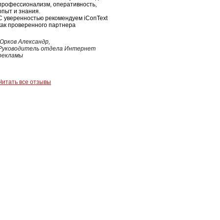
профессионализм, оперативность,
опыт и знания.
С уверенностью рекомендуем iConText
как проверенного партнера
Юрков Александр,
Руководитель отдела Интернет
рекламы
Читать все отзывы