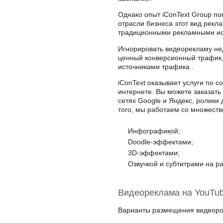
Однако опыт iConText Group по
отрасли бизнеса этот вид рекл
традиционными рекламными и
Игнорировать видеорекламу нед
ценный конверсионный трафик,
источниками трафика .
iConText оказывает услуги по
интернете. Вы можете заказат
сетях Google и Яндекс, ролики 
того, мы работаем со множеств
Инфографикой;
Doodle-эффектами;
3D-эффектами;
Озвучкой и субтитрами на р
Видеореклама на YouTu
Варианты размещения видеорол