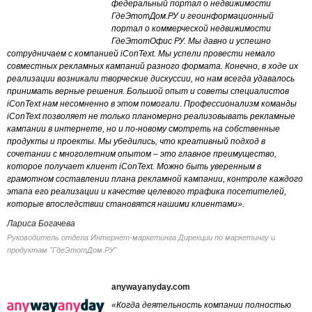
федеральный портал о недвижимости
ГдеЭтотДом.РУ и геоинформационный
портал о коммерческой недвижимости
ГдеЭтотОфис РУ. Мы давно и успешно
сотрудничаем с компанией iConText. Мы успели провести немало
совместных рекламных кампаний разного формата. Конечно, в ходе их
реализации возникали творческие дискуссии, но нам всегда удавалось
принимать верные решения. Большой опыт и советы специалистов
iConText нам несомненно в этом помогали. Профессионализм команды
iConText позволяет не только планомерно реализовывать рекламные
кампании в интернете, но и по-новому смотреть на собственные
продукты и проекты. Мы убедились, что креативный подход в
сочетании с многолетним опытом – это главное преимущество,
которое получает клиент iConText. Можно быть уверенным в
грамотном составлении плана рекламной кампании, контроле каждого
этапа его реализации и качестве целевого трафика посетителей,
которые впоследствии становятся нашими клиентами».
Лариса Богачева
Руководитель отдела Интернет-маркетинга Дирекции по маркетингу и
продуктам "ГдеЭтотДом.РУ"
anywayanyday.com
«Когда деятельность компании полностью