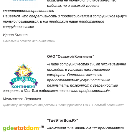
показала не только отличное качество
работы, но и высокий уровень
клиентоориентированности.
Надеемся, что оперативность и профессионализм сотрудников будут
только повышаться, и мы продолжим наше плодотворное
сотрудничество».
Ирина Быкина
Начальник отдела веб-аналитики
ОАО "Седьмой Континент"
«Наше сотрудничество с iConText неизменно
проходит в условиях максимального
комфорта. Отменное качестве
предоставляемых услуг и отличные
результаты позволяют с уверенностью
говорить: в iConText работают настоящие профессионалы!».
Мельникова Вероника
Директор департамента рекламы и спецпроектов ОАО "Седьмой Континент"
"ГдеЭтотДом.РУ"
«Компания "ГдеЭтотДом.РУ" представляет