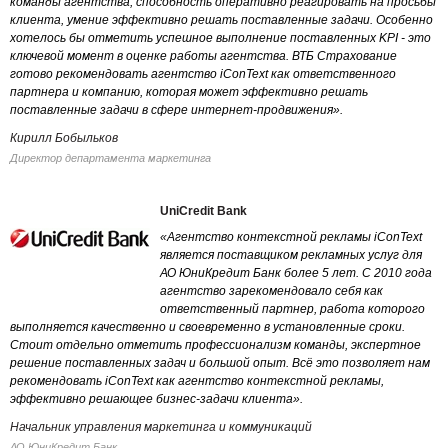
команды агентства, способность оперативно реагировать на просьбы
клиента, умение эффективно решать поставленные задачи. Особенно
хотелось бы отметить успешное выполнение поставленных KPI - это
ключевой момент в оценке работы агентства. ВТБ Страхование
готово рекомендовать агентство iConText как ответственного
партнера и компанию, которая может эффективно решать
поставленные задачи в сфере интернет-продвижения».
Кирилл Бобыльков
Директор департамента маркетинга
UniCredit Bank
«Агентство контекстной рекламы iConText
является поставщиком рекламных услуг для
АО ЮниКредит Банк более 5 лет. С 2010 года
агентство зарекомендовало себя как
ответственный партнер, работа которого
выполняется качественно и своевременно в установленные сроки.
Стоит отдельно отметить профессионализм команды, экспертное
решение поставленных задач и большой опыт. Всё это позволяет нам
рекомендовать iConText как агентство контекстной рекламы,
эффективно решающее бизнес-задачи клиента».
Начальник управления маркетинга и коммуникаций
АО ЮниКредит Банк