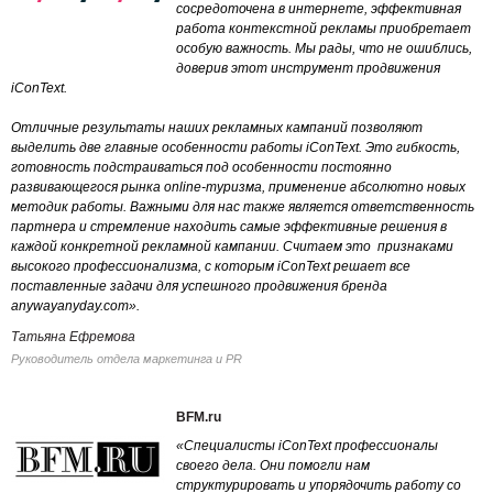
сосредоточена в интернете, эффективная
работа контекстной рекламы приобретает
особую важность. Мы рады, что не ошиблись,
доверив этот инструмент продвижения
iConText.
Отличные результаты наших рекламных кампаний позволяют
выделить две главные особенности работы iConText. Это гибкость,
готовность подстраиваться под особенности постоянно
развивающегося рынка online-туризма, применение абсолютно новых
методик работы. Важными для нас также является ответственность
партнера и стремление находить самые эффективные решения в
каждой конкретной рекламной кампании. Считаем это признаками
высокого профессионализма, с которым iConText решает все
поставленные задачи для успешного продвижения бренда
anywayanyday.com».
Татьяна Ефремова
Руководитель отдела маркетинга и PR
BFM.ru
«Специалисты iConText профессионалы
своего дела. Они помогли нам
структурировать и упорядочить работу со