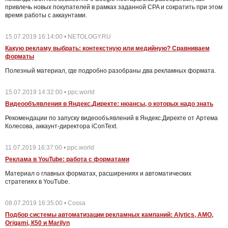
привлечь новых покупателей в рамках заданной CPA и сократить при этом
время работы с аккаунтами.
15.07.2019 16:14:00 • NETOLOGY.RU
Какую рекламу выбрать: контекстную или медийную? Сравниваем
форматы
Полезный материал, где подробно разобраны два рекламных формата.
15.07.2019 14:32:00 • ppc.world
Видеообъявления в Яндекс.Директе: нюансы, о которых надо знать
Рекомендации по запуску видеообъявлений в Яндекс.Директе от Артема
Колесова, аккаунт-директора iConText.
11.07.2019 16:37:00 • ppc.world
Реклама в YouTube: работа с форматами
Материал о главных форматах, расширениях и автоматических
стратегиях в YouTube.
08.07.2019 16:35:00 • Cossa
Подбор системы автоматизации рекламных кампаний: Alytics, AMO,
Origami, К50 и Marilyn