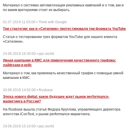
Материал о системах автоматизации рекламных кампаний и о том, как и
по каким критериями стоит их выбирать.
01.07.2019 11:03:00 • Think with Google
Три стратегии: как в «Ситилинк» протестировали три формата YouTube
Статья о тестировании трех форматов YouTube для нашего клиента
«Ситилинк».
24.06.2019 16:30:00 • ppc.world
Умная кампания в КМС для привлечения качественного трафика:
лайфхаки и кейс
Материал о том, как привлекать качественный трафик с помощью умной
кампании в КМС.
20.06.2019 14:02:00 • Rusbase
Эпоха нового digital: какое будущее ждет рынок performance-
маркетинга в России?
На Rusbase вышла статья Федора Круглова, управляющего директора
агентства iConText, о рынке performance-маркетинга.
19.06.2019 15:10:00 • ppc.world