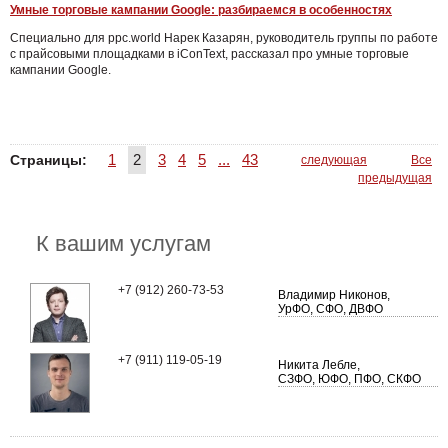
Умные торговые кампании Google: разбираемся в особенностях
Специально для ppc.world Нарек Казарян, руководитель группы по работе
с прайсовыми площадками в iConText, рассказал про умные торговые
кампании Google.
1
2
3
4
5
...
43
Страницы:
следующая
Все
предыдущая
К вашим услугам
+7 (912) 260-73-53
Владимир Никонов,
УрФО, СФО, ДВФО
+7 (911) 119-05-19
Никита Лебле,
СЗФО, ЮФО, ПФО, СКФО