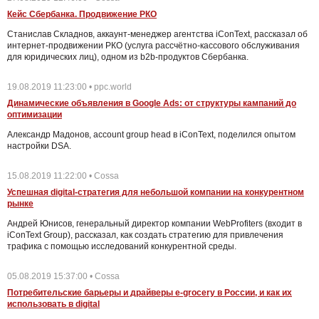
Кейс Сбербанка. Продвижение РКО
Станислав Складнов, аккаунт-менеджер агентства iConText, рассказал об
интернет-продвижении РКО (услуга рассчётно-кассового обслуживания
для юридических лиц), одном из b2b-продуктов Сбербанка.
19.08.2019 11:23:00 • ppc.world
Динамические объявления в Google Ads: от структуры кампаний до
оптимизации
Александр Мадонов, account group head в iConText, поделился опытом
настройки DSA.
15.08.2019 11:22:00 • Cossa
Успешная digital-стратегия для небольшой компании на конкурентном
рынке
Андрей Юнисов, генеральный директор компании WebProfiters (входит в
iConText Group), рассказал, как создать стратегию для привлечения
трафика с помощью исследований конкурентной среды.
05.08.2019 15:37:00 • Cossa
Потребительские барьеры и драйверы e-grocery в России, и как их
использовать в digital