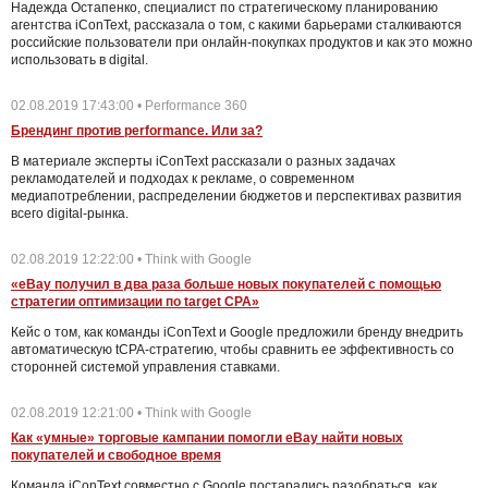
Надежда Остапенко, специалист по стратегическому планированию
агентства iConText, рассказала о том, с какими барьерами сталкиваются
российские пользователи при онлайн-покупках продуктов и как это можно
использовать в digital.
02.08.2019 17:43:00 • Performance 360
Брендинг против performance. Или за?
В материале эксперты iConText рассказали о разных задачах
рекламодателей и подходах к рекламе, о современном
медиапотреблении, распределении бюджетов и перспективах развития
всего digital-рынка.
02.08.2019 12:22:00 • Think with Google
«eBay получил в два раза больше новых покупателей с помощью
стратегии оптимизации по target CPA»
Кейс о том, как команды iConText и Google предложили бренду внедрить
автоматическую tCPA-стратегию, чтобы сравнить ее эффективность со
сторонней системой управления ставками.
02.08.2019 12:21:00 • Think with Google
Как «умные» торговые кампании помогли eBay найти новых
покупателей и свободное время
Команда iConText совместно с Google постарались разобраться, как