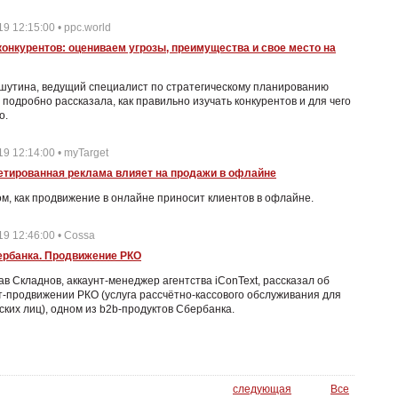
19 12:15:00 • ppc.world
конкурентов: оцениваем угрозы, преимущества и свое место на
шутина, ведущий специалист по стратегическому планированию
, подробно рассказала, как правильно изучать конкурентов и для чего
о.
19 12:14:00 • myTarget
гетированная реклама влияет на продажи в офлайне
ом, как продвижение в онлайне приносит клиентов в офлайне.
19 12:46:00 • Cossa
ербанка. Продвижение РКО
в Складнов, аккаунт-менеджер агентства iConText, рассказал об
-продвижении РКО (услуга рассчётно-кассового обслуживания для
ких лиц), одном из b2b-продуктов Сбербанка.
следующая
Все