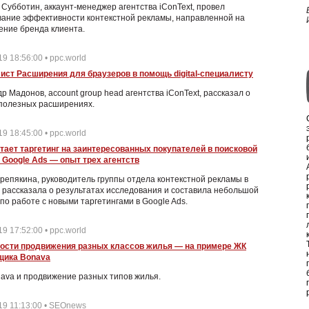
Субботин, аккаунт-менеджер агентства iConText, провел
вание эффективности контекстной рекламы, направленной на
ение бренда клиента.
19 18:56:00 • ppc.world
ист Расширения для браузеров в помощь digital-специалисту
р Мадонов, account group head агентства iConText, рассказал о
 полезных расширениях.
19 18:45:00 • ppc.world
отает таргетинг на заинтересованных покупателей в поисковой
 Google Ads — опыт трех агентств
репякина, руководитель группы отдела контекстной рекламы в
, рассказала о результатах исследования и составила небольшой
 по работе с новыми таргетингами в Google Ads.
19 17:52:00 • ppc.world
ости продвижения разных классов жилья — на примере ЖК
щика Bonava
ava и продвижение разных типов жилья.
19 11:13:00 • SEOnews