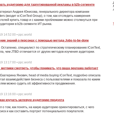
рать аудиторию для таргетированной рекламы в b2b-сегменте
атериал Андрея Юнисова, генерального директора компании
ters (входит в iConText Group), о том, как отследить намерения
телей купить товар и с какими проблемами можно столкнуться при
удитории в b2b-сегменте ИТ рынка.
19 14:52:00 • ppc.world
ние знаний о персонах с помощью метода Jobs-to-be-done
Остапенко, специалист по стратегическому планированию iConText,
ла, чем JTBD отличается от других методов изучения аудитории.
19 13:17:00 • ppc.world
е метрики смотреть, чтобы понимать, что ваша реклама работает
 Екатерина Янович, head of media buying iConText, подробно описала
тап взаимодействия бизнеса с пользователями и показала по каким
елям можно судить об эффективности продвижения.
19 13:16:00 • ppc.world
 как изучать целевую аудиторию продукта
 о том, как понять, на какую аудиторию ориентироваться, с чего
оиск и как составить портрет потенциального покупателя.