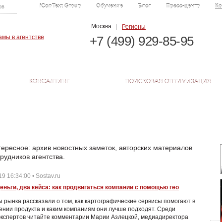
iConText Group
Обучение
Блог
Пресс-центр
Ко
ов
Москва
|
Регионы
+7 (499) 929-85-95
КОНСАЛТИНГ
ПОИСКОВАЯ ОПТИМИЗАЦИЯ
тересное: архив новостных заметок, авторских материалов
рудников агентства.
9 16:34:00 • Sostav.ru
еньги, два кейса: как продвигаться компании с помощью гео
 рынка рассказали о том, как картографические сервисы помогают в
нии продукта и каким компаниям они лучше подходят. Среди
экспертов читайте комментарии Марии Азлецкой, медиадиректора