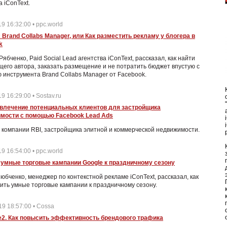
а iConText.
9 16:32:00 • ppc.world
 Brand Collabs Manager, или Как разместить рекламу у блогера в
k
Рябченко, Paid Social Lead агентства iConText, рассказал, как найти
его автора, заказать размещение и не потратить бюджет впустую с
инструмента Brand Collabs Manager от Facebook.
9 16:29:00 • Sostav.ru
ивлечение потенциальных клиентов для застройщика
мости с помощью Facebook Lead Ads
 компании RBI, застройщика элитной и коммерческой недвижимости.
9 16:54:00 • ppc.world
 умные торговые кампании Google к праздничному сезону
юбченко, менеджер по контекстной рекламе iConText, рассказал, как
ить умные торговые кампании к праздничному сезону.
19 18:57:00 • Cossa
le2. Как повысить эффективность брендового трафика