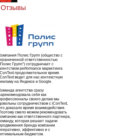
Отзывы
Компания Полис Групп (общество с
ограниченной ответственностью
"Полис Групп") сотрудничает с
агентством performance маркетинга
iConText продолжительное время.
iConText ведет для нас контекстную
рекламу на Яндексе и Google.
Команда агентства сразу
зарекомендовала себя как
профессионалы своего делаю мы
довольны сотрудничеством с iConText,
это доказало время взаимодействия.
Поэтому смело можем рекомендовать
компанию как ответственного партнера,
команду, которая решает задачи
продвижения бренда компании
оперативно, эффективно и с
оптимальным бюджетом.