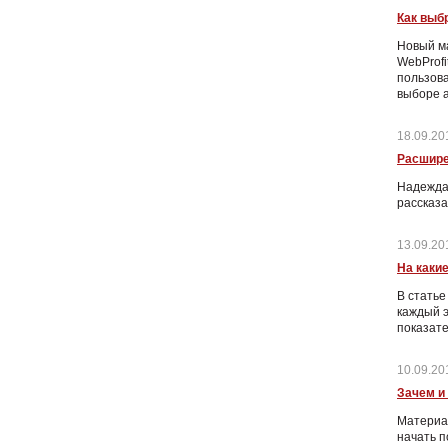
Как выб
Новый м
WebProfi
пользова
выборе а
18.09.20
Расшире
Надежда 
рассказа
13.09.20
На каки
В статье
каждый э
показат
10.09.20
Зачем и
Материал
начать п