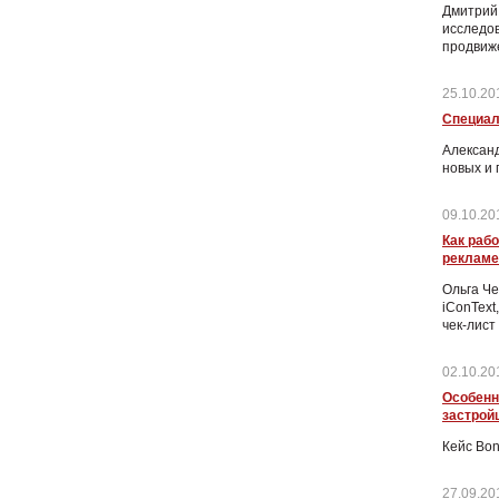
Дмитрий 
исследо
продвиж
25.10.20
Специал
Александ
новых и
09.10.20
Как раб
рекламе
Ольга Че
iConText
чек-лист
02.10.20
Особенн
застрой
Кейс Bon
27.09.20