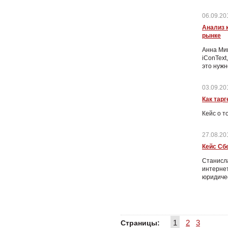
06.09.20
Анализ 
рынке
Анна Ми
iConText
это нужн
03.09.20
Как тар
Кейс о т
27.08.20
Кейс Сб
Станисла
интернет
юридичес
1
2
3
Страницы: