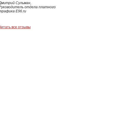
Дмитрий Сульман,
Руководитель отдела платного
трафика Е96.ru
Читать все отзывы