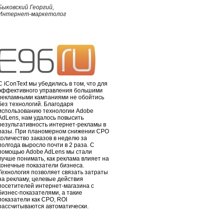
Быковский Георгий,
Интернет-маркетолог
С iConText мы убедились в том, что для
эффективного управления большими
рекламными кампаниями не обойтись
без технологий. Благодаря
использованию технологии Adobe
AdLens, нам удалось повысить
результативность интернет-рекламы в
разы. При планомерном снижении CPO
количество заказов в неделю за
полгода выросло почти в 2 раза. С
помощью Adobe AdLens мы стали
лучше понимать, как реклама влияет на
конечные показатели бизнеса.
Технология позволяет связать затраты
на рекламу, целевые действия
посетителей интернет-магазина с
бизнес-показателями, а такие
показатели как CPO, ROI
рассчитываются автоматически.