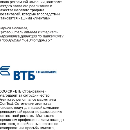
плана рекламной кампании, контроле
каждого этапа его реализации и
качестве целевого трафика
посетителей, которые впоследствии
становятся нашими клиентами.
Лариса Богачева,
Руководитель отдела Интернет-
маркетинга Дирекции по маркетингу
и продуктам "ГдеЭтотДом.РУ"
ООО СК «ВТБ Страхование»
благодарит за сотрудничество
Агентство performance маркетинга
iConText. Сотрудники агентства
успешно ведут для нашей компании
долгосрочный проект по размещению
контекстной рекламы. Мы высоко
оцениваем профессионализм команды
агентства, способность оперативно
реагировать на просьбы клиента,