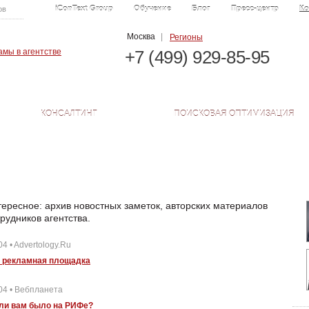
iConText Group
Обучение
Блог
Пресс-центр
Ко
ов
Москва
|
Регионы
+7 (499) 929-85-95
КОНСАЛТИНГ
ПОИСКОВАЯ ОПТИМИЗАЦИЯ
тересное: архив новостных заметок, авторских материалов
рудников агентства.
04 • Advertology.Ru
к рекламная площадка
04 • Вебпланета
ли вам было на РИФе?