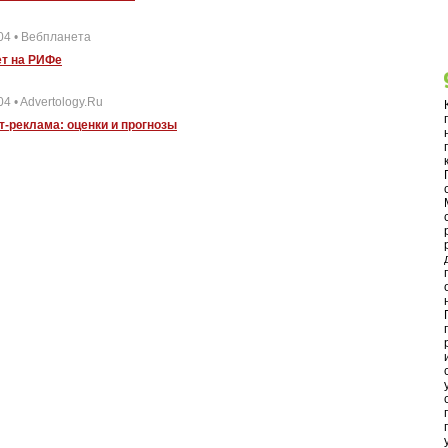
04 • Вебпланета
ет на РИФе
04 • Advertology.Ru
т-реклама: оценки и прогнозы