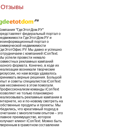
Отзывы
Компания "ГдеЭтотДом.РУ"
представляет федеральный портал о
недвижимости ГдеЭтотДом.РУ и
геоинформационный портал о
коммерческой недвижимости
ГдеЭтотОфис РУ. Мы давно и успешно
сотрудничаем с компанией iConText.
Мы успели провести немало
совместных рекламных кампаний
разного формата. Конечно, в ходе их
реализации возникали творческие
дискуссии, но нам всегда удавалось
принимать верные решения. Большой
опыт и советы специалистов iConText
нам несомненно в этом помогали.
Профессионализм команды iConText
позволяет не только планомерно
реализовывать рекламные кампании в
интернете, но и по-новому смотреть на
собственные продукты и проекты. Мы
убедились, что креативный подход в
сочетании с многолетним опытом – это
главное преимущество, которое
получает клиент iConText. Можно быть
уверенным в грамотном составлении